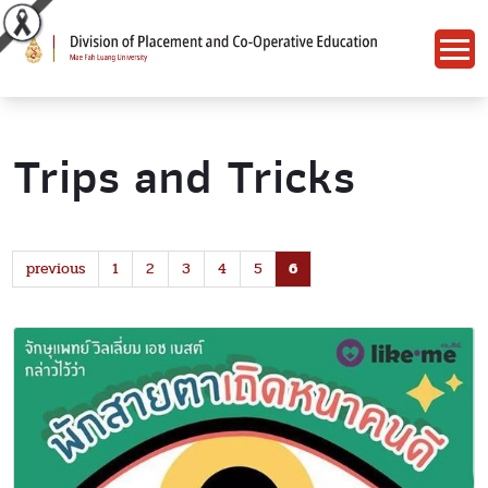
Trips and Tricks
previous
1
2
3
4
5
6