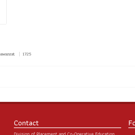
pawanrat
1725
Contact
F
Division of Placement and Co-Operative Education,