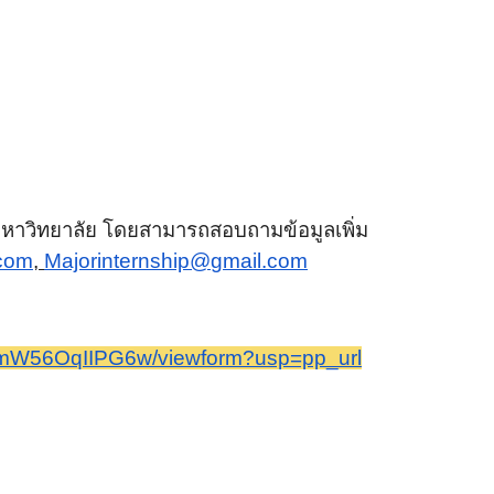
หาวิทยาลัย โดยสามารถสอบถามข้อมูลเพิ่ม
.com
,
Majorinternship@
gmail.com
mW56OqIIPG6w/
viewform?usp=pp_url