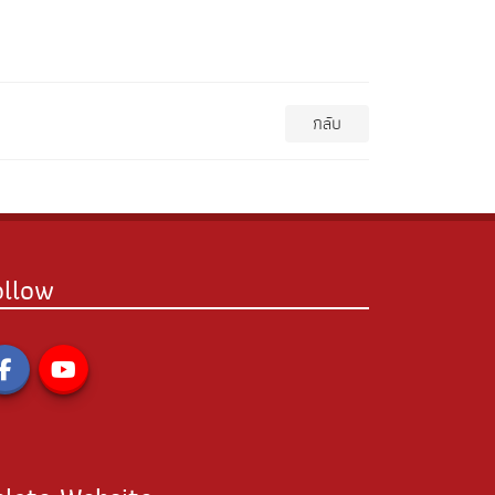
กลับ
ollow