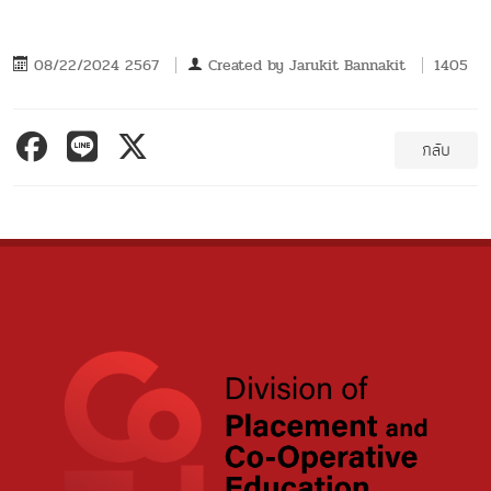
08/22/2024 2567
Created by
Jarukit Bannakit
1405
กลับ