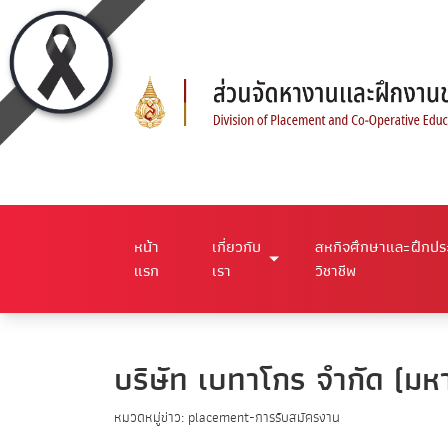
หน้า
เกี่ยวกับ
สหกิจศึกษาและฝึกป
แรก
เรา
วิชาชีพ
บริษัท เบทาโกร จํากัด (มห
หมวดหมู่ข่าว: placement-การรับสมัครงาน