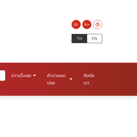
A-
A+
TH
EN
ดาวน์โหลด
คำถามพบ
ติดต่อ
บ่อย
เรา