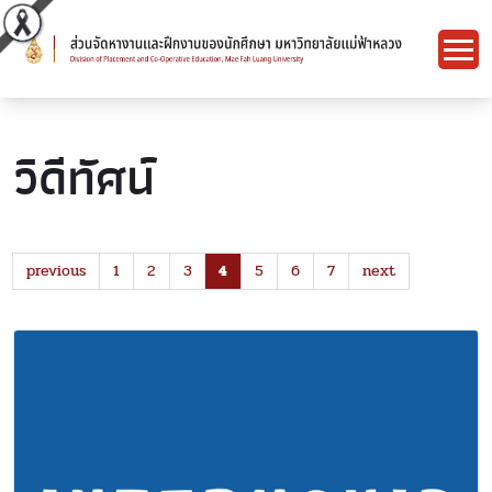
วิดีทัศน์
previous
1
2
3
4
5
6
7
next