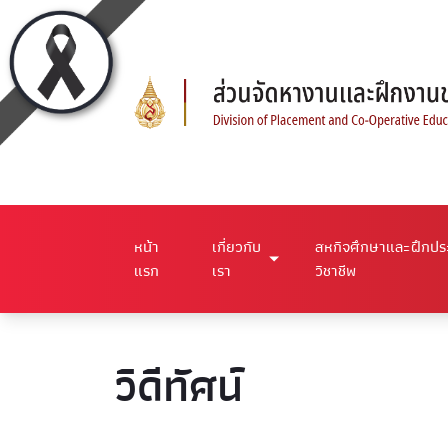
หน้า
เกี่ยวกับ
สหกิจศึกษาและฝึกป
แรก
เรา
วิชาชีพ
วิดีทัศน์